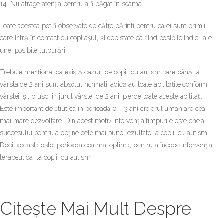
14. Nu atrage atenția pentru a fi băgat în seama.
Toate acestea pot fi observate de către părinti pentru ca ei sunt primii
care intră în contact cu copilașul, și depistate ca fiind posibile indicii ale
unei posibile tulburări.
Trebuie menționat ca există cazuri de copiii cu autism care până la
vârsta de 2 ani sunt absolut normali, adică au toate abilitățile conform
vârstei, și, brusc, în jurul vârstei de 2 ani, pierde toate aceste abilitați.
Este important de știut ca în perioada 0 - 3 ani creierul uman are cea
mai mare dezvoltare. Din acest motiv intervenția timpurile este cheia
succesului pentru a obține cele mai bune rezultate la copiii cu autism.
Deci, aceasta este perioada cea mai optima, pentru a începe intervenția
terapeutica la copiii cu autism.
Citește Mai Mult Despre