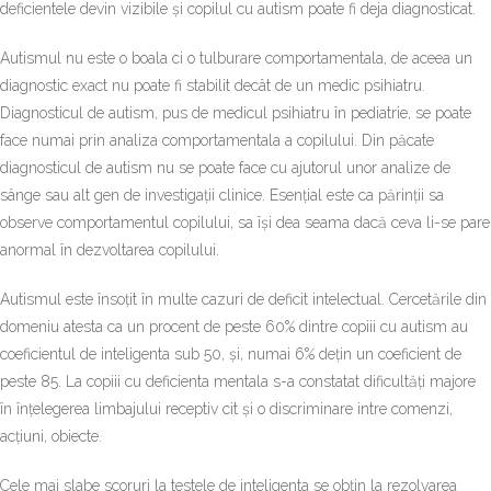
deficientele devin vizibile și copilul cu autism poate fi deja diagnosticat.
Autismul nu este o boala ci o tulburare comportamentala, de aceea un
diagnostic exact nu poate fi stabilit decât de un medic psihiatru.
Diagnosticul de autism, pus de medicul psihiatru în pediatrie, se poate
face numai prin analiza comportamentala a copilului. Din păcate
diagnosticul de autism nu se poate face cu ajutorul unor analize de
sânge sau alt gen de investigații clinice. Esențial este ca părinții sa
observe comportamentul copilului, sa își dea seama dacă ceva li-se pare
anormal în dezvoltarea copilului.
Autismul este însoțit în multe cazuri de deficit intelectual. Cercetările din
domeniu atesta ca un procent de peste 60% dintre copiii cu autism au
coeficientul de inteligenta sub 50, și, numai 6% dețin un coeficient de
peste 85. La copiii cu deficienta mentala s-a constatat dificultăți majore
în înțelegerea limbajului receptiv cit și o discriminare intre comenzi,
acțiuni, obiecte.
Cele mai slabe scoruri la testele de inteligenta se obțin la rezolvarea