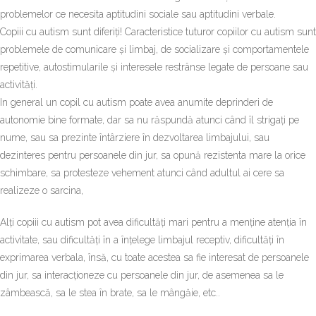
problemelor ce necesita aptitudini sociale sau aptitudini verbale.
Copiii cu autism sunt diferiți! Caracteristice tuturor copiilor cu autism sunt
problemele de comunicare și limbaj, de socializare și comportamentele
repetitive, autostimularile și interesele restrânse legate de persoane sau
activități.
In general un copil cu autism poate avea anumite deprinderi de
autonomie bine formate, dar sa nu răspundă atunci când îl strigați pe
nume, sau sa prezinte întârziere în dezvoltarea limbajului, sau
dezinteres pentru persoanele din jur, sa opună rezistenta mare la orice
schimbare, sa protesteze vehement atunci când adultul ai cere sa
realizeze o sarcina,
Alți copiii cu autism pot avea dificultăți mari pentru a menține atenția în
activitate, sau dificultăți în a înțelege limbajul receptiv, dificultăți în
exprimarea verbala, însă, cu toate acestea sa fie interesat de persoanele
din jur, sa interacționeze cu persoanele din jur, de asemenea sa le
zâmbească, sa le stea în brate, sa le mângăie, etc..