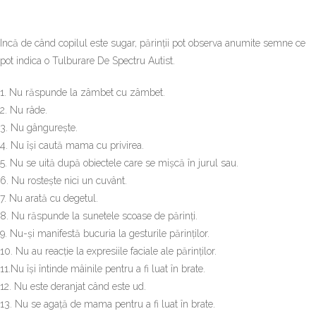
Incă de când copilul este sugar, părinții pot observa anumite semne ce
pot indica o Tulburare De Spectru Autist.
1. Nu răspunde la zâmbet cu zâmbet.
2. Nu râde.
3. Nu gângurește.
4. Nu își caută mama cu privirea.
5. Nu se uită după obiectele care se mișcă în jurul sau.
6. Nu rostește nici un cuvânt.
7. Nu arată cu degetul.
8. Nu răspunde la sunetele scoase de părinți.
9. Nu-și manifestă bucuria la gesturile părinților.
10. Nu au reacție la expresiile faciale ale părinților.
11.Nu își întinde mâinile pentru a fi luat în brate.
12. Nu este deranjat când este ud.
13. Nu se agață de mama pentru a fi luat în brate.